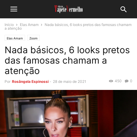
Início
Elas Amam
Nada básicos, 6 looks pretos das famosas chamam
a atenção
Elas Amam
Zoom
Nada básicos, 6 looks pretos
das famosas chamam a
atenção
450
0
Por
Rosângela Espinossi
-
28 de maio de 2021