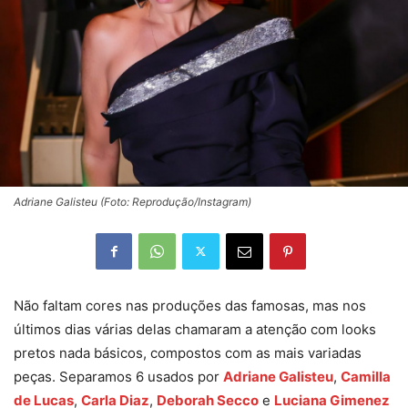
Adriane Galisteu (Foto: Reprodução/Instagram)
Não faltam cores nas produções das famosas, mas nos
últimos dias várias delas chamaram a atenção com looks
pretos nada básicos, compostos com as mais variadas
peças. Separamos 6 usados por
Adriane Galisteu
,
Camilla
de Lucas
,
Carla Diaz
,
Deborah Secco
e
Luciana Gimenez