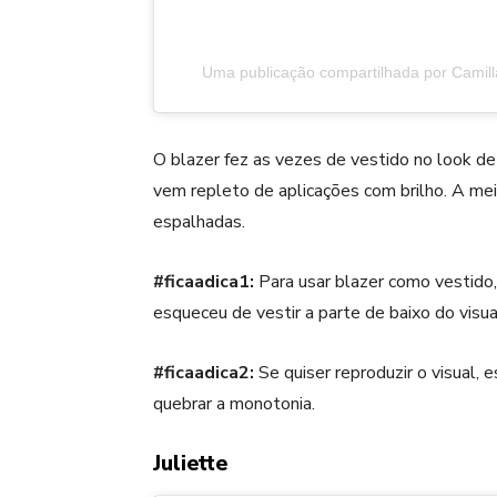
Uma publicação compartilhada por Camill
O blazer fez as vezes de vestido no look d
vem repleto de aplicações com brilho. A mei
espalhadas.
#ficaadica1:
Para usar blazer como vestido,
esqueceu de vestir a parte de baixo do visua
#ficaadica2:
Se quiser reproduzir o visual,
quebrar a monotonia.
Juliette