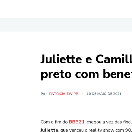
Juliette e Cami
preto com benef
Por
PATRICIA ZWIPP
10 DE MAIO DE 2021
Com o fim do
BBB21
, chegou a vez das fin
Juliette
, que venceu o reality show com 9