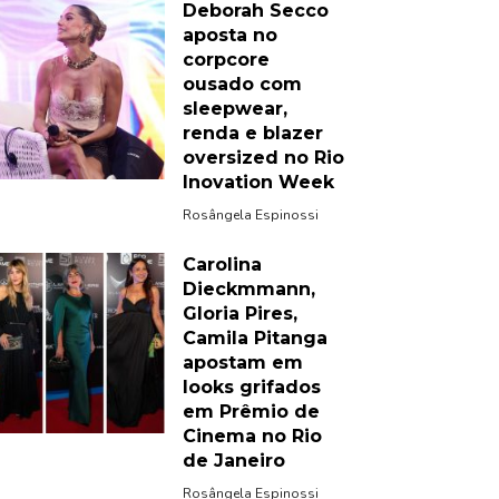
Deborah Secco
aposta no
corpcore
ousado com
sleepwear,
renda e blazer
oversized no Rio
Inovation Week
Rosângela Espinossi
Carolina
Dieckmmann,
Gloria Pires,
Camila Pitanga
apostam em
looks grifados
em Prêmio de
Cinema no Rio
de Janeiro
Rosângela Espinossi