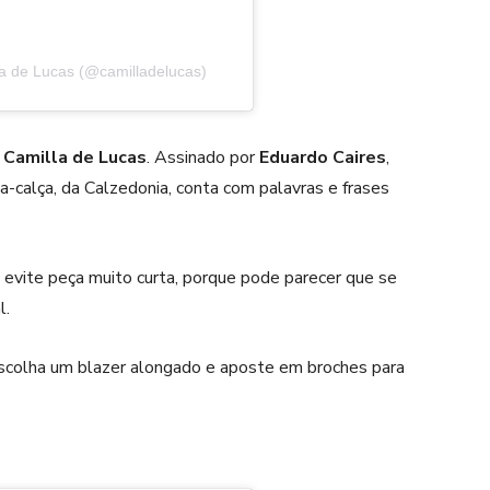
a de Lucas (@camilladelucas)
e
Camilla de Lucas
. Assinado por
Eduardo Caires
,
a-calça, da Calzedonia, conta com palavras e frases
 evite peça muito curta, porque pode parecer que se
l.
 escolha um blazer alongado e aposte em broches para