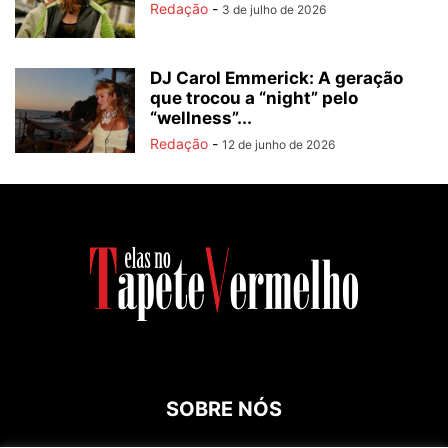
Redação
-
3 de julho de 2026
DJ Carol Emmerick: A geração
que trocou a “night” pelo
“wellness”...
Redação
-
12 de junho de 2026
SOBRE NÓS