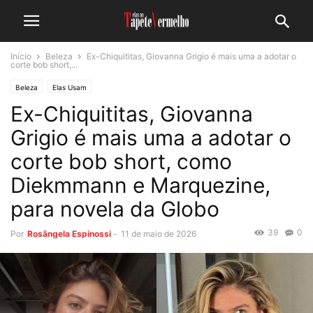
Início
Beleza
Ex-Chiquititas, Giovanna Grigio é mais uma a adotar o
corte bob short,...
Beleza
Elas Usam
Ex-Chiquititas, Giovanna
Grigio é mais uma a adotar o
corte bob short, como
Diekmmann e Marquezine,
para novela da Globo
39
0
Por
Rosângela Espinossi
-
11 de maio de 2026