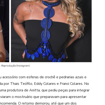
os: Reprodução/Instagram)
ou acessório com esferas de crochê e pedrarias azuis e
da por
Thais Teófilo
,
Eddy Colares
e
Franci Colares
. No
uma produtora de Anitta, que pediu peças para integrar
nviaram o mostruário que preparavam para apresentar
 encomenda. O retorno demorou, até que um dos