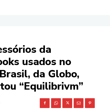
essórios da
ooks usados no
rasil, da Globo,
tou “Equilibrivm”