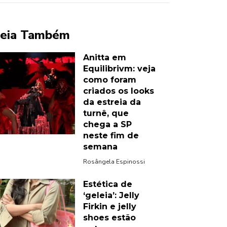
eia Também
Anitta em
Equilibrivm: veja
como foram
criados os looks
da estreia da
turnê, que
chega a SP
neste fim de
semana
Rosângela Espinossi
Estética de
‘geleia’: Jelly
Firkin e jelly
shoes estão