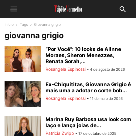
Início
Tags
Giovanna grigio
giovanna grigio
“Por Você”: 10 looks de Alinne
Moraes, Sheron Menezzes,
Renata Sorah,...
Rosângela Espinossi
-
4 de agosto de 2026
Ex-Chiquititas, Giovanna Grigio é
mais uma a adotar o corte bob...
Rosângela Espinossi
-
11 de maio de 2026
Marina Ruy Barbosa usa look com
laço e lança joias de...
Patricia Zwipp
-
17 de outubro de 2025