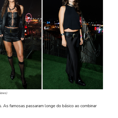
 News)
s. As famosas passaram longe do básico ao combinar