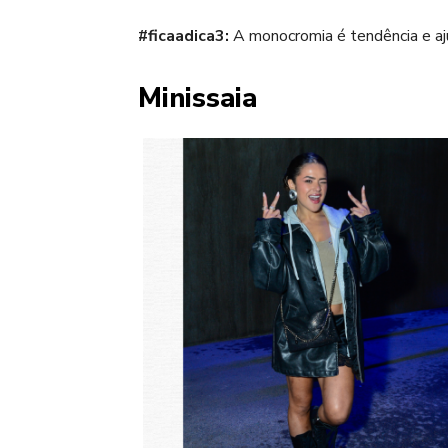
#ficaadica3:
A monocromia é tendência e aju
Minissaia