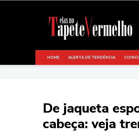
HOME
ALERTA DE TENDÊNCIA
COINCI
De jaqueta espo
cabeça: veja t