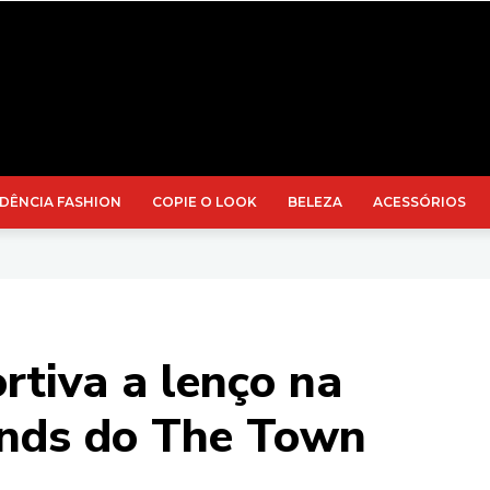
DÊNCIA FASHION
COPIE O LOOK
BELEZA
ACESSÓRIOS
rtiva a lenço na
rends do The Town