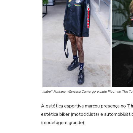
Isabeli Fontana, Wanessa Camargo e Jade Picon no The To
A estética esportiva marcou presença no
Th
estética biker (motociclista) e automobilís
(modelagem grande).