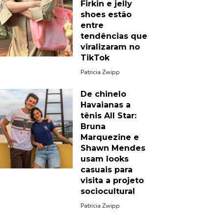
Firkin e jelly
shoes estão
entre
tendências que
viralizaram no
TikTok
Patricia Zwipp
De chinelo
Havaianas a
tênis All Star:
Bruna
Marquezine e
Shawn Mendes
usam looks
casuais para
visita a projeto
sociocultural
Patricia Zwipp