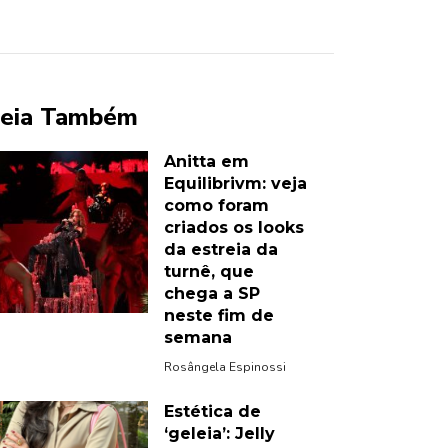
eia Também
Anitta em
Equilibrivm: veja
como foram
criados os looks
da estreia da
turnê, que
chega a SP
neste fim de
semana
Rosângela Espinossi
Estética de
‘geleia’: Jelly