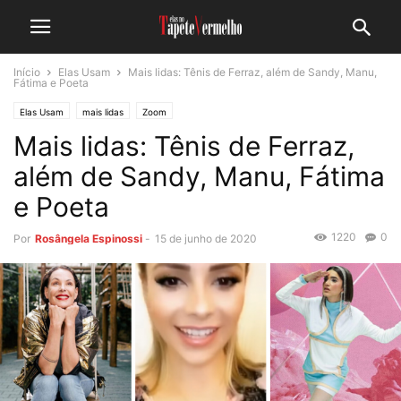
Início
Elas Usam
Mais lidas: Tênis de Ferraz, além de Sandy, Manu,
Fátima e Poeta
Elas Usam
mais lidas
Zoom
Mais lidas: Tênis de Ferraz,
além de Sandy, Manu, Fátima
e Poeta
1220
0
Por
Rosângela Espinossi
-
15 de junho de 2020