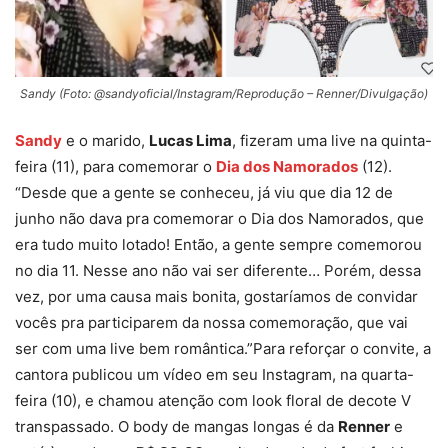
Sandy (Foto: @sandyoficial/Instagram/Reprodução – Renner/Divulgação)
Sandy
e o marido,
Lucas Lima
, fizeram uma live na quinta-
feira (11), para comemorar o
Dia dos Namorados
(12).
“Desde que a gente se conheceu, já viu que dia 12 de
junho não dava pra comemorar o Dia dos Namorados, que
era tudo muito lotado! Então, a gente sempre comemorou
no dia 11. Nesse ano não vai ser diferente… Porém, dessa
vez, por uma causa mais bonita, gostaríamos de convidar
vocês pra participarem da nossa comemoração, que vai
ser com uma live bem romântica.”Para reforçar o convite, a
cantora publicou um vídeo em seu Instagram, na quarta-
feira (10), e chamou atenção com look floral de decote V
transpassado. O body de mangas longas é da
Renner
e