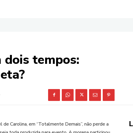
 dois tempos:
ueta?
L
el de Carolina, em “Totalmente Demais”, não perde a
, seja toda produzida para evento. A morena participou