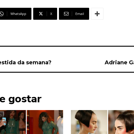
WhatsApp
X
Email
estida da semana?
Adriane G
e gostar