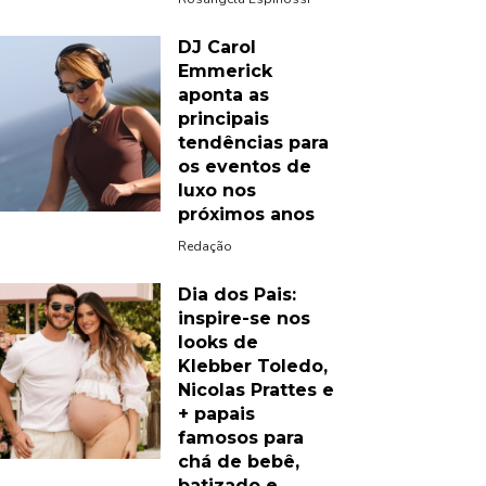
DJ Carol
Emmerick
aponta as
principais
tendências para
os eventos de
luxo nos
próximos anos
Redação
Dia dos Pais:
inspire-se nos
looks de
Klebber Toledo,
Nicolas Prattes e
+ papais
famosos para
chá de bebê,
batizado e