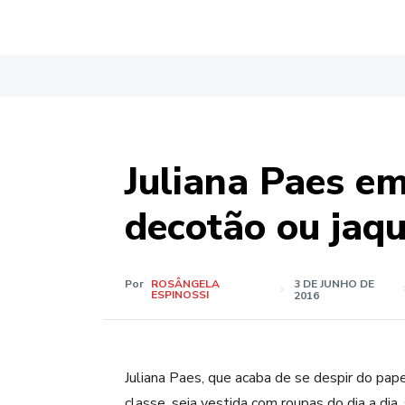
Juliana Paes em
decotão ou jaq
Por
ROSÂNGELA
3 DE JUNHO DE
ESPINOSSI
2016
Juliana Paes, que acaba de se despir do pap
classe, seja vestida com roupas do dia a dia