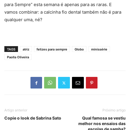
para Sempre” esta semana é apenas para as raras. E
vamos combinar: a calcinha fio dental também não é para
qualquer uma, né?
TAGS
atriz
felizes para sempre
Globo
minissérie
Paolla Oliveira
Artigo anterior
Próximo artigo
Copie o look de Sabrina Sato
Qual famosa se vestiu
melhor nos ensaios das
escolas de samba?