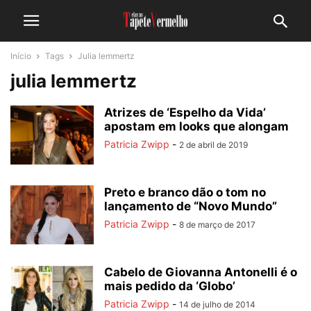
Início
Tags
Julia lemmertz
julia lemmertz
Atrizes de ‘Espelho da Vida’
apostam em looks que alongam
Patricia Zwipp
-
2 de abril de 2019
Preto e branco dão o tom no
lançamento de “Novo Mundo”
Patricia Zwipp
-
8 de março de 2017
Cabelo de Giovanna Antonelli é o
mais pedido da ‘Globo’
Patricia Zwipp
-
14 de julho de 2014