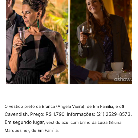
a
O vestido preto da Branca (Angela Vieira), de Em Família, é d
Cavendish. Preço: R$ 1.790. Informações: (21) 2529–8573.
Em segundo lugar,
vestido azul com brilho da Luiza (Bruna
Marquezine), de Em Família.