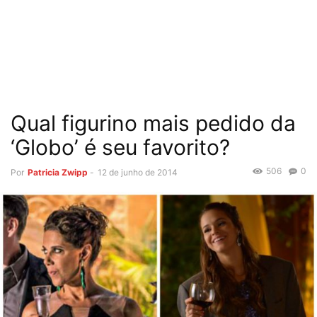
Qual figurino mais pedido da
‘Globo’ é seu favorito?
506
0
Por
Patricia Zwipp
-
12 de junho de 2014