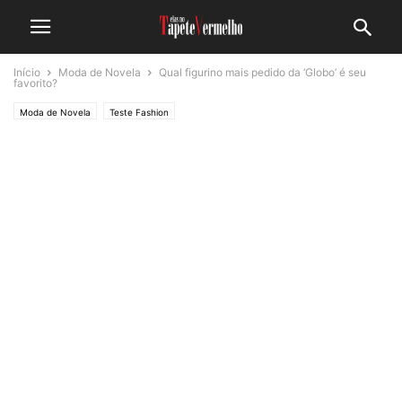
Início
Moda de Novela
Qual figurino mais pedido da ‘Globo’ é seu
favorito?
Moda de Novela
Teste Fashion