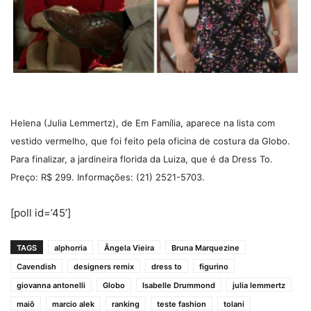
Helena (Julia Lemmertz), de Em Família, aparece na lista com
vestido vermelho, que foi feito pela oficina de costura da Globo.
Para finalizar
, a jardineira florida da Luiza, que é da Dress To.
Preço: R$ 299. Informações: (21) 2521-5703.
[poll id=’45’]
TAGS
alphorria
Ângela Vieira
Bruna Marquezine
Cavendish
designers remix
dress to
figurino
giovanna antonelli
Globo
Isabelle Drummond
julia lemmertz
maiô
marcio alek
ranking
teste fashion
tolani