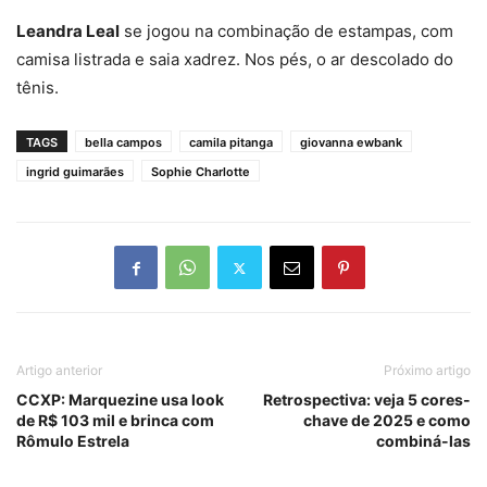
Leandra Leal
se jogou na combinação de estampas, com
camisa listrada e saia xadrez. Nos pés, o ar descolado do
tênis.
TAGS
bella campos
camila pitanga
giovanna ewbank
ingrid guimarães
Sophie Charlotte
Artigo anterior
Próximo artigo
CCXP: Marquezine usa look
Retrospectiva: veja 5 cores-
de R$ 103 mil e brinca com
chave de 2025 e como
Rômulo Estrela
combiná-las