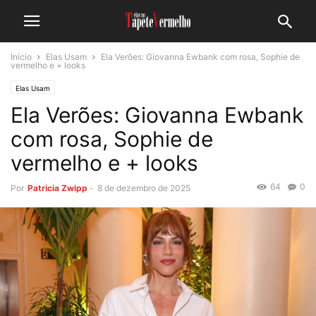
Início
Elas Usam
Ela Verões: Giovanna Ewbank com rosa, Sophie de
vermelho e + looks
Elas Usam
Ela Verões: Giovanna Ewbank
com rosa, Sophie de
vermelho e + looks
64
0
Por
Patricia Zwipp
-
8 de dezembro de 2025