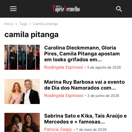
Início
Tags
Camila pitanga
camila pitanga
Carolina Dieckmmann, Gloria
Pires, Camila Pitanga apostam
em looks grifados em...
Rosângela Espinossi
-
5 de agosto de 2026
Marina Ruy Barbosa vai a evento
de Dia dos Namorados com...
Rosângela Espinossi
-
3 de junho de 2026
Sabrina Sato e Kika, Taís Araújo e
Mercedes e + famosas...
Patricia Zwipp
-
7 de maio de 2026