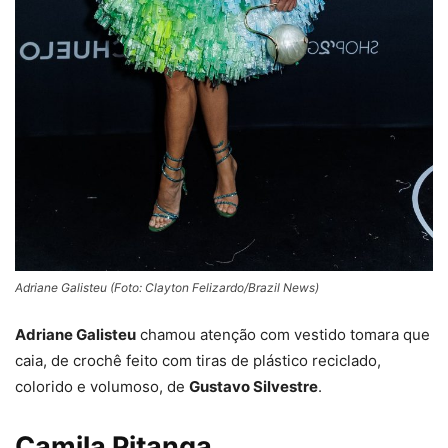
Adriane Galisteu (Foto: Clayton Felizardo/Brazil News)
Adriane Galisteu
chamou atenção com vestido tomara que
caia, de crochê feito com tiras de plástico reciclado,
colorido e volumoso, de
Gustavo Silvestre
.
Camila Pitanga