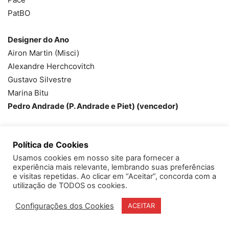
PatBO
Designer do Ano
Airon Martin (Misci)
Alexandre Herchcovitch
Gustavo Silvestre
Marina Bitu
Pedro Andrade (P. Andrade e Piet) (vencedor)
Designer de Acessórios do Ano
Política de Cookies
Barbara Muller
Usamos cookies em nosso site para fornecer a
Carlos Penna (vencedor)
experiência mais relevante, lembrando suas preferências
Flavia Madeira
e visitas repetidas. Ao clicar em “Aceitar”, concorda com a
Prasi
utilização de TODOS os cookies.
Sauer
Configurações dos Cookies
ACEITAR
Designer Bolsas e Sapatos