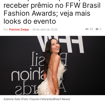
receber prêmio no FFW Brasil
Fashion Awards; veja mais
looks do evento
63
0
Por
Patricia Zwipp
-
28 de abril de 2026
Sabrina Sato (Foto: Clayton Felizardo/Brazil News)