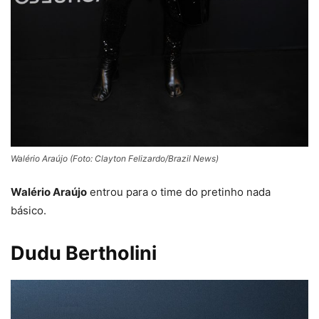
Walério Araújo (Foto: Clayton Felizardo/Brazil News)
Walério Araújo
entrou para o time do pretinho nada
básico.
Dudu Bertholini