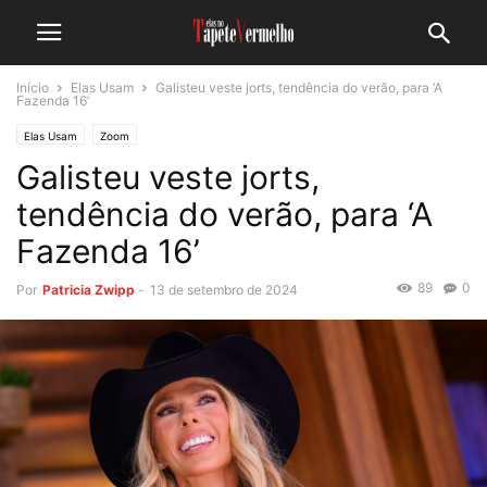
Início
Elas Usam
Galisteu veste jorts, tendência do verão, para ‘A
Fazenda 16’
Elas Usam
Zoom
Galisteu veste jorts,
tendência do verão, para ‘A
Fazenda 16’
89
0
Por
Patricia Zwipp
-
13 de setembro de 2024