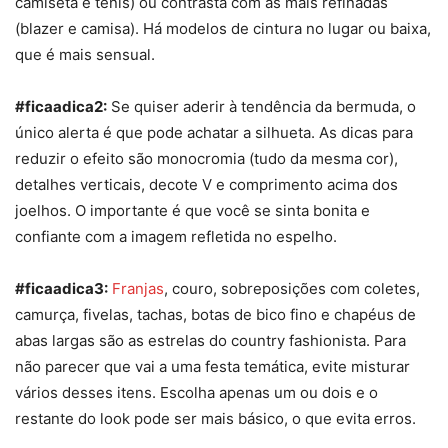
camiseta e tênis) ou contrasta com as mais refinadas
(blazer e camisa). Há modelos de cintura no lugar ou baixa,
que é mais sensual.
#ficaadica2:
Se quiser aderir à tendência da bermuda, o
único alerta é que pode achatar a silhueta. As dicas para
reduzir o efeito são monocromia (tudo da mesma cor),
detalhes verticais, decote V e comprimento acima dos
joelhos. O importante é que você se sinta bonita e
confiante com a imagem refletida no espelho.
#ficaadica3:
Franjas
, couro, sobreposições com coletes,
camurça, fivelas, tachas, botas de bico fino e chapéus de
abas largas são as estrelas do
country
fashionista. Para
não parecer que vai a uma festa temática, evite misturar
vários desses itens. Escolha apenas um ou dois e o
restante do look pode ser mais básico, o que evita erros.