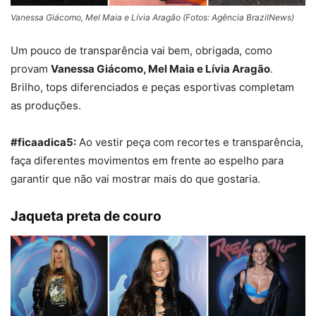
Vanessa Giácomo, Mel Maia e Lívia Aragão (Fotos: Agência BrazilNews)
Um pouco de transparência vai bem, obrigada, como
provam
Vanessa Giácomo, Mel Maia e Lívia Aragão
.
Brilho, tops diferenciados e peças esportivas completam
as produções.
#ficaadica5:
Ao vestir peça com re
cor
tes e
tra
n
s
pa
r
ência,
faça diferentes movimentos em frente ao espelho para
garantir que não vai mos
tra
r mais do que gostaria.
Jaqueta preta de couro