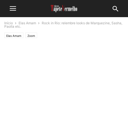
Início
Elas Amam
Rock in Rio: relembre looks de Marquezine, Sasha,
Paolla etc.
Elas Amam
Zoom