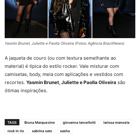
Yasmin Brunet, Juliette e Paolla Oliveira (Fotos: Agência BrazilNews)
A jaqueta de couro (ou com textura semelhante ao
material) é típica do estilo rocker. Vale misturar com
camisetas, body, meia com aplicações e vestidos com
recortes.
Yasmin Brunet, Juliette e Paolla Oliveira
são
ótimas inspirações.
TAGS
Bruna Marquezine
giovanna lancellotti
larissa manoela
rock in rio
sabrina sato
sasha