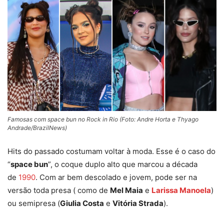
Famosas com space bun no Rock in Rio (Foto: Andre Horta e Thyago
Andrade/BrazilNews)
Hits do passado costumam voltar à moda. Esse é o caso do
“
space bun
”, o coque duplo alto que marcou a década
de
1990
. Com ar bem descolado e jovem, pode ser na
versão toda presa ( como de
Mel Maia
e
Larissa Manoela
)
ou semipresa (
Giulia Costa
e
Vitória Strada
).