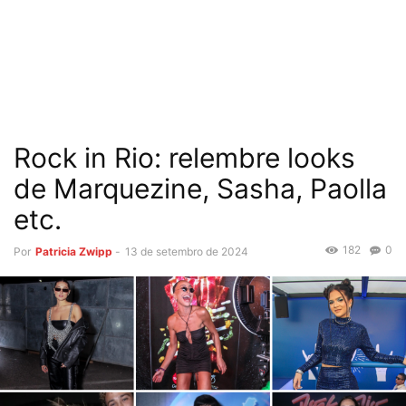
Rock in Rio: relembre looks
de Marquezine, Sasha, Paolla
etc.
182
0
Por
Patricia Zwipp
-
13 de setembro de 2024