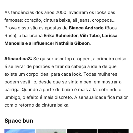
As tendências dos anos 2000 invadiram os looks das
famosas: coração, cintura baixa, all jeans, croppeds…
Prova disso são as apostas de
Bianca Andrade
(Boca
Rosa), a bailaraina
Erika Schneider, Viih Tube, Larissa
Manoella e a influencer Nathália Gibson
.
#ficaadica3:
Se quiser usar top
cropped
, a primeira coisa
é se livrar de padrões e tirar da cabeça a ideia de que
existe um
cor
po ideal para cada look. Todas mulheres
podem vesti-lo, desde que se sintam bem em mostrar a
barriga. Quando a parte de baixo é mais alta, co
bri
ndo o
umbigo, o efeito é mais discreto. A sensualidade fica maior
com o retorno da
cintu
ra
baix
a
.
Space bun