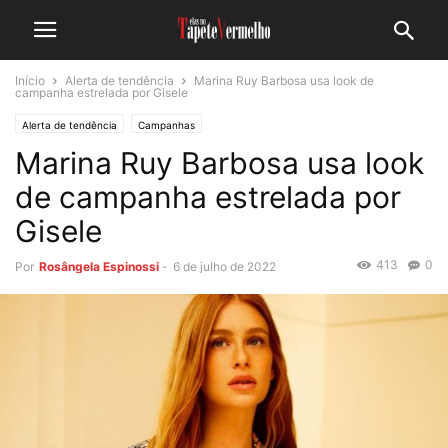
Início
Alerta de tendência
Marina Ruy Barbosa usa look de
campanha estrelada por Gisele
Alerta de tendência
Campanhas
Marina Ruy Barbosa usa look
de campanha estrelada por
Gisele
413
0
Por
Rosângela Espinossi
-
6 de julho de 2022