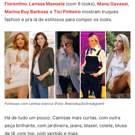
Fiorentino
,
Larissa Manoela
(com 6 looks),
Manu Gavassi
,
Marina Ruy Barbosa
e
Tici Pinheiro
mostram truques
fashion e pra lá de estilosos para compor os looks.
Famosas com camisa branca (Foto: Reprodução/Instagram)
Há de tudo um pouco. Camisas mais curtas, com outra
peça brilhante, com jardineira, jeans, blazer, colete, blusa
de lã, com top, com vestido e mais.