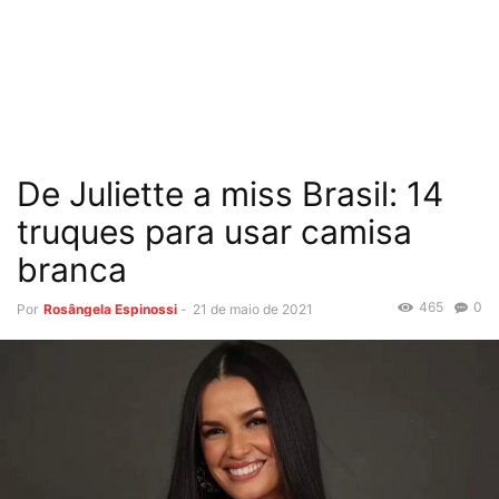
De Juliette a miss Brasil: 14
truques para usar camisa
branca
465
0
Por
Rosângela Espinossi
-
21 de maio de 2021