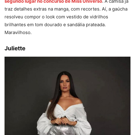
segundo lugar no concurso de Miss Universo
. A camisa já
traz detalhes extras na manga, com recortes. Aí, a gaúcha
resolveu compor o look com vestido de vidrilhos
brilhantes em tom dourado e sandália prateada.
Maravilhoso.
Juliette