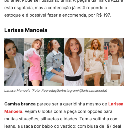
bufante. Pode ser usada soltinha. A peça é da marca Aziz e
está esgotada, mas a confeccção já estã repondo o
estoque e é possível fazer a encomenda, por R$ 197.
Larissa Manoela
Larissa Manoela (Foto: Reprodução/Instagram/@larissamanoela)
Camisa branca
parece ser a queridinha mesmo de
Larissa
Manoela
. Vejam 6 looks com a peça com opções para
muitas situações, silhuetas e idades. Tem a soltinha com
jeans. a usada por baixo do vestido; com blusa de lã (ideal