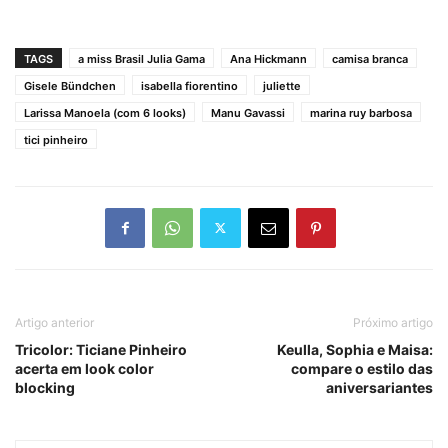
TAGS
a miss Brasil Julia Gama
Ana Hickmann
camisa branca
Gisele Bündchen
isabella fiorentino
juliette
Larissa Manoela (com 6 looks)
Manu Gavassi
marina ruy barbosa
tici pinheiro
Artigo anterior
Próximo artigo
Tricolor: Ticiane Pinheiro
Keulla, Sophia e Maisa:
acerta em look color
compare o estilo das
blocking
aniversariantes