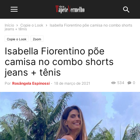
Início
Copie o Look
Isabella Fiorentino põe camisa no combo shorts
jeans + tênis
Copie o Look
Zoom
Isabella Fiorentino põe
camisa no combo shorts
jeans + tênis
534
0
Por
Rosângela Espinossi
-
18 de março de 2021