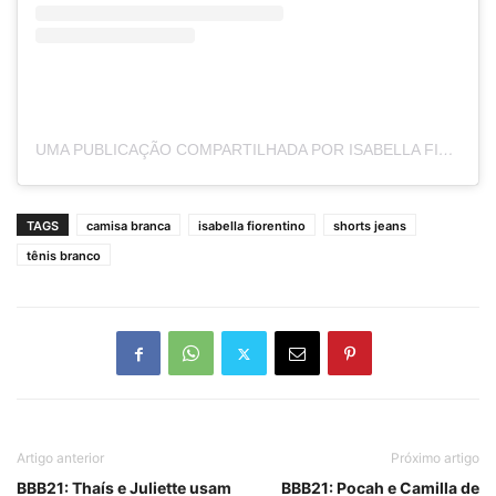
UMA PUBLICAÇÃO COMPARTILHADA POR ISABELLA FIORENTINO HAWILLA (@ISABELLAFIORENTINO)
TAGS
camisa branca
isabella fiorentino
shorts jeans
tênis branco
Artigo anterior
Próximo artigo
BBB21: Thaís e Juliette usam
BBB21: Pocah e Camilla de