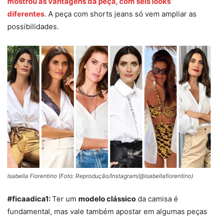
mostrou as vantagens da peça, com seis looks
diferentes
. A peça com shorts jeans só vem ampliar as
possibilidades.
Isabella Fiorentino (Foto: Reprodução/Instagram/@isabellafiorentino)
#ficaadica1:
Ter um
modelo clássico
da camisa é
fundamental, mas vale também apostar em algumas peças