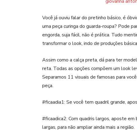
Você já ouviu falar do pretinho básico, é ó
uma peça curinga do guarda-roupa? Pode par
engorda, suja fácil, não é prática. Tudo ment
transformar o look, indo de produções básic
Assim como a calça preta, dá para ter modelo
reta. Todas as opções compõem um look leve
Separamos 11 visuais de famosas para você se
peça.
#ficaadia1: Se você tem quadril grande, apo
#ficaadica2: Com quadris largos, aposte em 
largas, para não ampliar ainda mais a região.