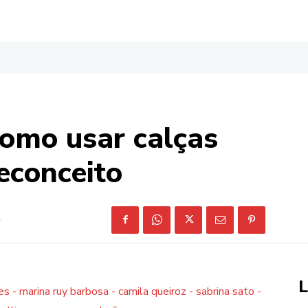
omo usar calças
econceito
L