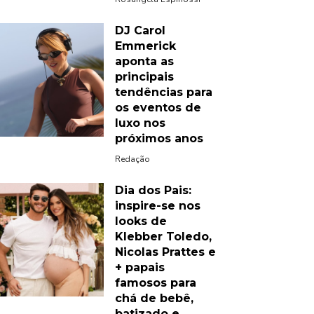
DJ Carol
Emmerick
aponta as
principais
tendências para
os eventos de
luxo nos
próximos anos
Redação
Dia dos Pais:
inspire-se nos
looks de
Klebber Toledo,
Nicolas Prattes e
+ papais
famosos para
chá de bebê,
batizado e