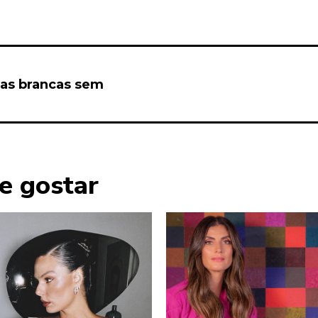
ças brancas sem
e gostar