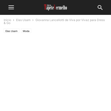
Início
Elas Usam
Giovanna Lancellotti de Viva por Vivaz para Dress
& Go
Elas Usam
Moda