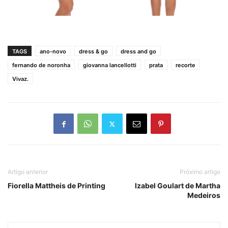
TAGS
ano-novo
dress & go
dress and go
fernando de noronha
giovanna lancellotti
prata
recorte
Vivaz.
Artigo anterior
Próximo artigo
Fiorella Mattheis de Printing
Izabel Goulart de Martha
Medeiros