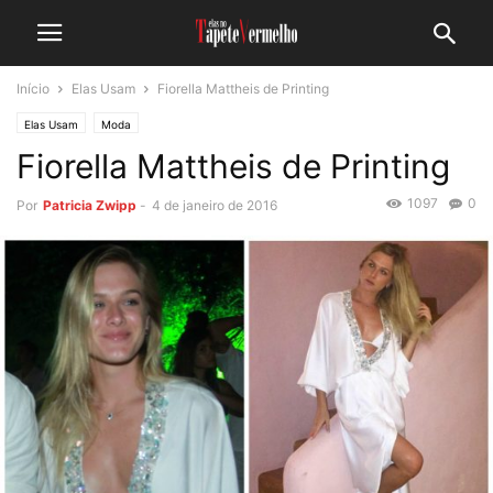
Início
Elas Usam
Fiorella Mattheis de Printing
Elas Usam
Moda
Fiorella Mattheis de Printing
1097
0
Por
Patricia Zwipp
-
4 de janeiro de 2016