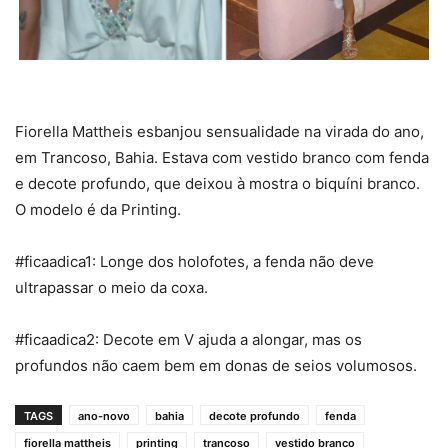
Fiorella Mattheis esbanjou sensualidade na virada do ano,
em Trancoso, Bahia. Estava com vestido branco com fenda
e decote profundo, que deixou à mostra o biquíni branco.
O modelo é da Printing.
#ficaadica1: Longe dos holofotes, a fenda não deve
ultrapassar o meio da coxa.
#ficaadica2: Decote em V ajuda a alongar, mas os
profundos não caem bem em donas de seios volumosos.
TAGS
ano-novo
bahia
decote profundo
fenda
fiorella mattheis
printing
trancoso
vestido branco