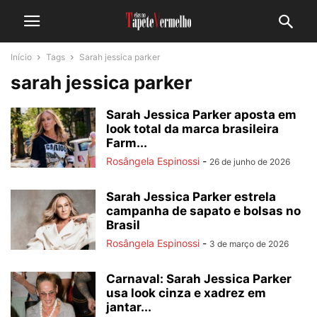
Início
Tags
Sarah jessica parker
sarah jessica parker
Sarah Jessica Parker aposta em
look total da marca brasileira
Farm...
Rosângela Espinossi
-
26 de junho de 2026
Sarah Jessica Parker estrela
campanha de sapato e bolsas no
Brasil
Rosângela Espinossi
-
3 de março de 2026
Carnaval: Sarah Jessica Parker
usa look cinza e xadrez em
jantar...