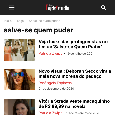
Início
Tags
Salve-se quem puder
salve-se quem puder
Veja looks das protagonistas no
fim de ‘Salve-se Quem Puder’
Patricia Zwipp
-
19 de julho de 2021
Novo visual: Deborah Secco vira a
mais nova morena do pedaço
Rosângela Espinossi
-
21 de dezembro de 2020
Vitória Strada veste macaquinho
de R$ 89,99 na novela
Patricia Zwipp
-
19 de fevereiro de 2020