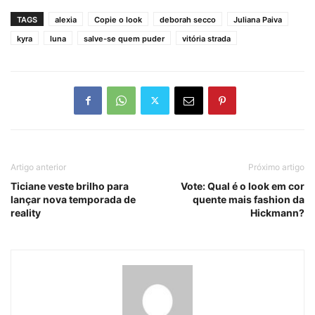
TAGS
alexia
Copie o look
deborah secco
Juliana Paiva
kyra
luna
salve-se quem puder
vitória strada
Artigo anterior
Próximo artigo
Ticiane veste brilho para
Vote: Qual é o look em cor
lançar nova temporada de
quente mais fashion da
reality
Hickmann?