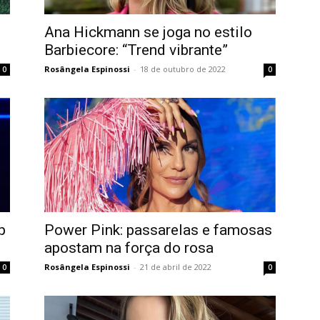
Ana Hickmann se joga no estilo
Barbiecore: “Trend vibrante”
Rosângela Espinossi
-
18 de outubro de 2022
0
0
p
Power Pink: passarelas e famosas
apostam na força do rosa
Rosângela Espinossi
-
21 de abril de 2022
0
0