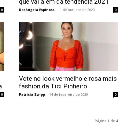
que vai além da tendência 2021
Rosângela Espinossi
-
1 de outubro de 2020
0
0
Vote no look vermelho e rosa mais
a
fashion da Tici Pinheiro
Patricia Zwipp
-
14 de fevereiro de 2020
0
0
Página 1 de 4