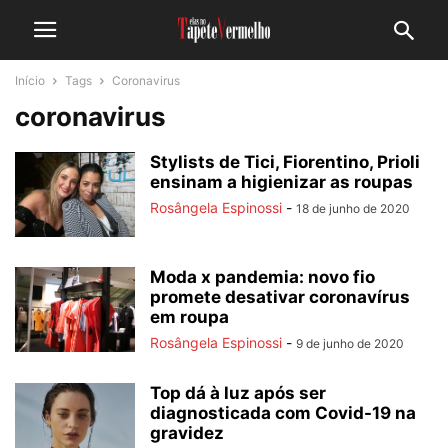
Início
Tags
Coronavirus
coronavirus
Stylists de Tici, Fiorentino, Prioli
ensinam a higienizar as roupas
Rosângela Espinossi
-
18 de junho de 2020
Moda x pandemia: novo fio
promete desativar coronavírus
em roupa
Rosângela Espinossi
-
9 de junho de 2020
Top dá à luz após ser
diagnosticada com Covid-19 na
gravidez