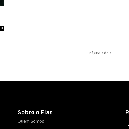
r
0
Página 3 de 3
Sobre o Elas
R
Quem Somos