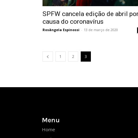
SPFW cancela edição de abril po
causa do coronavírus
Rosângela Espinossi
-
13 de março de 2020
1
2
3
Menu
Home