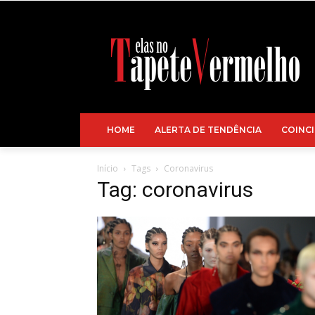
HOME
ALERTA DE TENDÊNCIA
COINCI
Início
Tags
Coronavirus
Tag: coronavirus