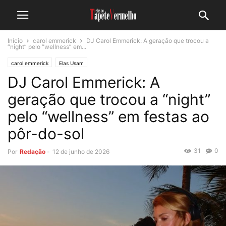
Início
carol emmerick
DJ Carol Emmerick: A geração que trocou a
“night” pelo “wellness” em...
carol emmerick
Elas Usam
DJ Carol Emmerick: A
geração que trocou a “night”
pelo “wellness” em festas ao
pôr-do-sol
31
0
Por
Redação
-
12 de junho de 2026