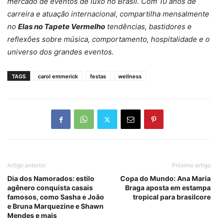
mercado de eventos de luxo no Brasil. Com 10 anos de
carreira e atuação internacional, compartilha mensalmente
no
Elas no Tapete Vermelho
tendências, bastidores e
reflexões sobre música, comportamento, hospitalidade e o
universo dos grandes eventos.
TAGS
carol emmerick
festas
wellness
Artigo anterior
Próximo artigo
Dia dos Namorados: estilo
Copa do Mundo: Ana Maria
agênero conquista casais
Braga aposta em estampa
famosos, como Sasha e João
tropical para brasilcore
e Bruna Marquezine e Shawn
Mendes e mais