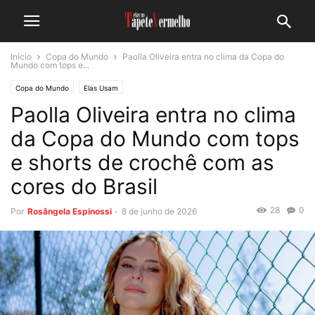
Início
Copa do Mundo
Paolla Oliveira entra no clima da Copa do
Mundo com tops e...
Copa do Mundo
Elas Usam
Paolla Oliveira entra no clima
da Copa do Mundo com tops
e shorts de crochê com as
cores do Brasil
28
0
Por
Rosângela Espinossi
-
8 de junho de 2026