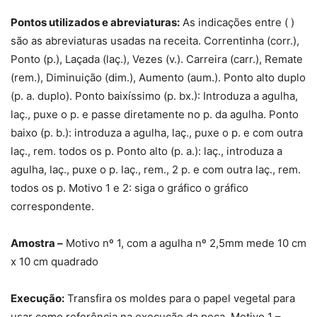
Pontos utilizados e abreviaturas:
As indicações entre ( )
são as abreviaturas usadas na receita. Correntinha (corr.),
Ponto (p.), Laçada (laç.), Vezes (v.). Carreira (carr.), Remate
(rem.), Diminuição (dim.), Aumento (aum.). Ponto alto duplo
(p. a. duplo). Ponto baixíssimo (p. bx.): Introduza a agulha,
laç., puxe o p. e passe diretamente no p. da agulha. Ponto
baixo (p. b.): introduza a agulha, laç., puxe o p. e com outra
laç., rem. todos os p. Ponto alto (p. a.): laç., introduza a
agulha, laç., puxe o p. laç., rem., 2 p. e com outra laç., rem.
todos os p. Motivo 1 e 2: siga o gráfico o gráfico
correspondente.
Amostra –
Motivo nº 1, com a agulha nº 2,5mm mede 10 cm
x 10 cm quadrado
Execução:
Transfira os moldes para o papel vegetal para
usar como referência na execução da peça. Motivo 1 –