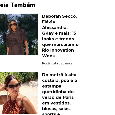
eia Também
Deborah Secco,
Flávia
Alessandra,
GKay e mais: 15
looks e trends
que marcaram o
Rio Innovation
Week
Rosângela Espinossi
Do metrô à alta-
costura: poá é a
estampa
queridinha do
verão de Paris
em vestidos,
blusas, saias,
shorts e