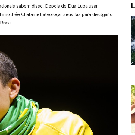
L
acionais sabem disso. Depois de Dua Lupa usar
Timothée Chalamet alvoroçar seus fãs para divulgar o
Brasil.