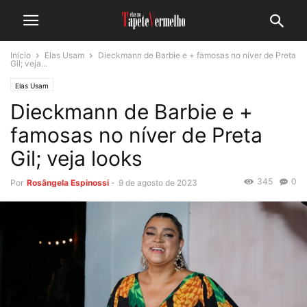
Início
Elas Usam
Dieckmann de Barbie e + famosas no níver de Preta
Gil; veja...
Elas Usam
Dieckmann de Barbie e +
famosas no níver de Preta
Gil; veja looks
345
0
Por
Rosângela Espinossi
-
9 de agosto de 2023