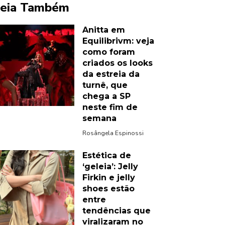
eia Também
Anitta em
Equilibrivm: veja
como foram
criados os looks
da estreia da
turnê, que
chega a SP
neste fim de
semana
Rosângela Espinossi
Estética de
‘geleia’: Jelly
Firkin e jelly
shoes estão
entre
tendências que
viralizaram no