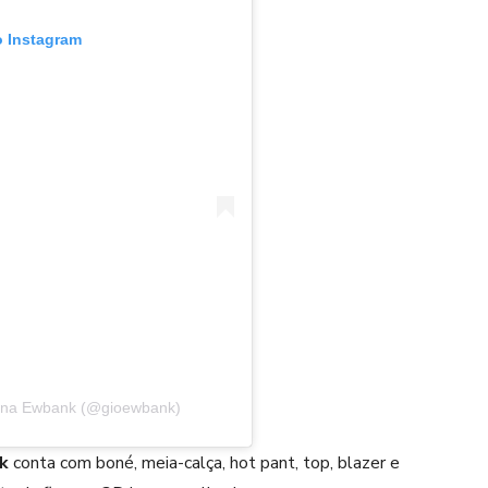
o Instagram
anna Ewbank (@gioewbank)
k
conta com boné, meia-calça, hot pant, top, blazer e