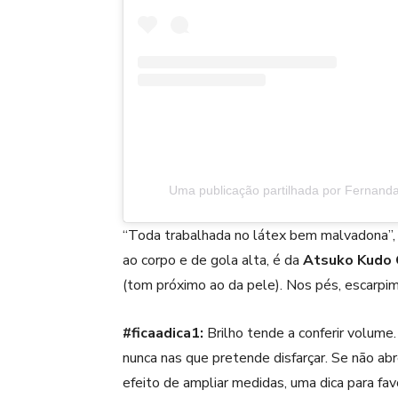
Uma publicação partilhada por Fernan
“Toda trabalhada no látex bem malvadona”, 
ao corpo e de gola alta, é da
Atsuko Kudo 
(tom próximo ao da pele). Nos pés, escarpim
#ficaadica1:
Brilho
tende a conferir volume.
nunca nas que pretende disfarçar. Se não ab
efeito de ampliar medidas, uma dica para fav