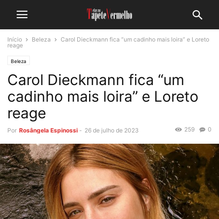
Início
Beleza
Carol Dieckmann fica “um cadinho mais loira” e Loreto
reage
Beleza
Carol Dieckmann fica “um
cadinho mais loira” e Loreto
reage
259
0
Por
Rosângela Espinossi
-
26 de julho de 2023