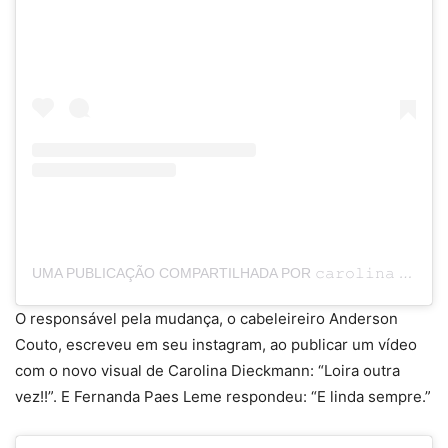
UMA PUBLICAÇÃO COMPARTILHADA POR 𝚌𝚊𝚛𝚘𝚕𝚒𝚗𝚊 𝚍𝚒𝚎𝚌𝚔𝚖𝚊𝚗𝚗 (@LORACAROLA)
O responsável pela mudança, o cabeleireiro Anderson
Couto, escreveu em seu instagram, ao publicar um vídeo
com o novo visual de Carolina Dieckmann: “Loira outra
vez!!”. E Fernanda Paes Leme respondeu: “E linda sempre.”