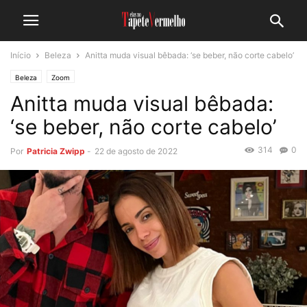
Início
Beleza
Anitta muda visual bêbada: ‘se beber, não corte cabelo’
Beleza
Zoom
Anitta muda visual bêbada:
‘se beber, não corte cabelo’
314
0
Por
Patricia Zwipp
-
22 de agosto de 2022