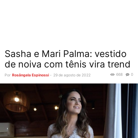
Sasha e Mari Palma: vestido
de noiva com tênis vira trend
668
0
Por
Rosângela Espinossi
-
29 de agosto de 2022