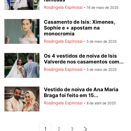
Rosângela Espinossi
-
16 de maio de 2025
Casamento de Isis: Ximenes,
Sophie e + apostam na
monocromia
Rosângela Espinossi
-
5 de maio de 2025
Os 4 vestidos de noiva de Isis
Valverde nos casamentos com...
Rosângela Espinossi
-
5 de maio de 2025
Vestido de noiva de Ana Maria
Braga foi feito em 15...
Rosângela Espinossi
-
8 de abril de 2025
1
2
3