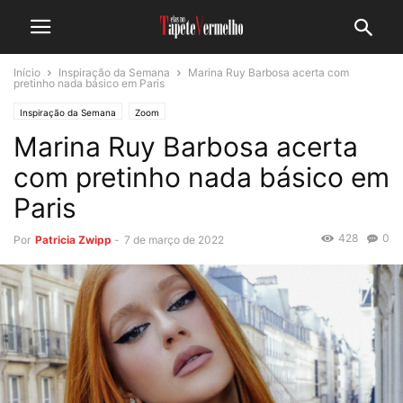
Início
Inspiração da Semana
Marina Ruy Barbosa acerta com
pretinho nada básico em Paris
Inspiração da Semana
Zoom
Marina Ruy Barbosa acerta
com pretinho nada básico em
Paris
428
0
Por
Patricia Zwipp
-
7 de março de 2022