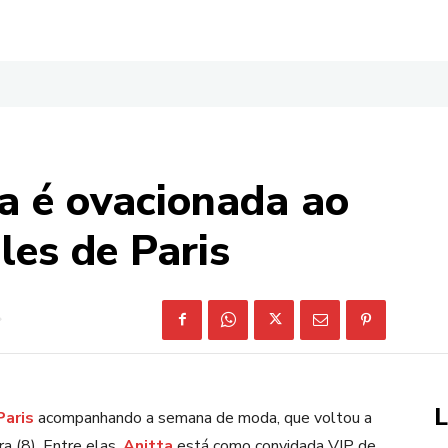
a é ovacionada ao
les de Paris
L
Paris
acompanhando a semana de moda, que voltou a
ra (8). Entre elas,
Anitta
está como convidada VIP de