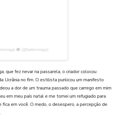
lenciaga 🕊 (@balenciaga)
, que fez nevar na passarela, o criador colocou
a Ucrânia no fim. O estilista punlicou um manifesto
cadeou a dor de um trauma passado que carrego em mim
u em meu país natal e me tornei um refugiado para
e fica em você. O medo, o desespero, a percepção de
.