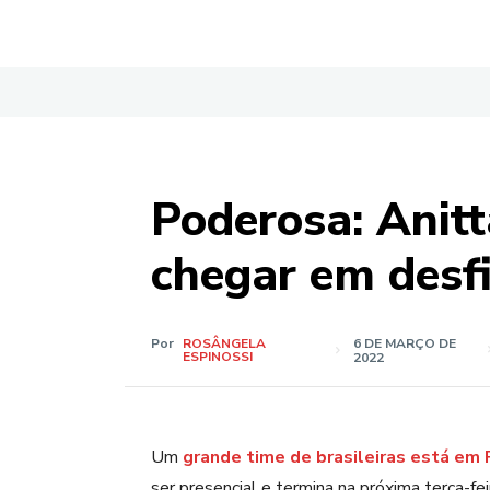
Poderosa: Anitt
chegar em desfi
Por
ROSÂNGELA
6 DE MARÇO DE
ESPINOSSI
2022
Um
grande time de brasileiras está em 
ser presencial e termina na próxima terça-fei