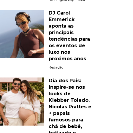
DJ Carol
Emmerick
aponta as
principais
tendências para
os eventos de
luxo nos
próximos anos
Redação
Dia dos Pais:
inspire-se nos
looks de
Klebber Toledo,
Nicolas Prattes e
+ papais
famosos para
chá de bebê,
batizado e