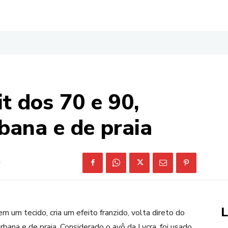
it dos 70 e 90,
bana e de praia
L
em um tecido, cria um efeito franzido, volta direto do
ana e de praia. Considerado o avô da Lycra, foi usado