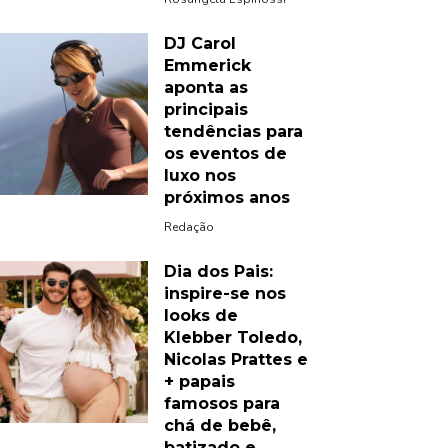
DJ Carol
Emmerick
aponta as
principais
tendências para
os eventos de
luxo nos
próximos anos
Redação
Dia dos Pais:
inspire-se nos
looks de
Klebber Toledo,
Nicolas Prattes e
+ papais
famosos para
chá de bebê,
batizado e