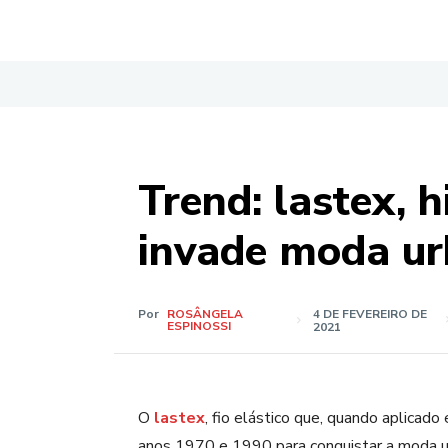
Trend: lastex, h
invade moda ur
Por
ROSÂNGELA
4 DE FEVEREIRO DE
ESPINOSSI
2021
O
lastex
, fio elástico que, quando aplicado 
anos 1970 e 1990 para conquistar a moda urb