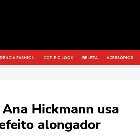
DÊNCIA FASHION
COPIE O LOOK
BELEZA
ACESSÓRIOS
: Ana Hickmann usa
efeito alongador