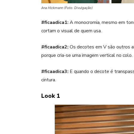
Ana Hickmann (Foto: Divulgação)
#ficaadica1:
A monocromia, mesmo em tons 
cortam o visual de quem usa.
#ficaadica2:
Os decotes em V são outros al
porque cria-se uma imagem vertical no colo.
#ficaadica3:
E quando o decote é transpass
cintura.
Look 1