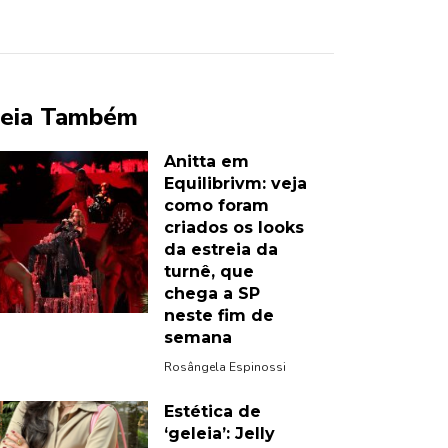
eia Também
Anitta em
Equilibrivm: veja
como foram
criados os looks
da estreia da
turnê, que
chega a SP
neste fim de
semana
Rosângela Espinossi
Estética de
‘geleia’: Jelly