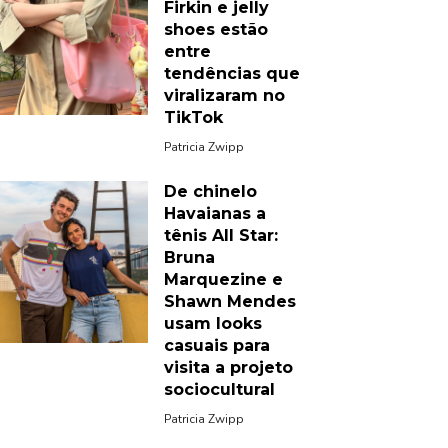
Firkin e jelly
shoes estão
entre
tendências que
viralizaram no
TikTok
Patricia Zwipp
De chinelo
Havaianas a
tênis All Star:
Bruna
Marquezine e
Shawn Mendes
usam looks
casuais para
visita a projeto
sociocultural
Patricia Zwipp