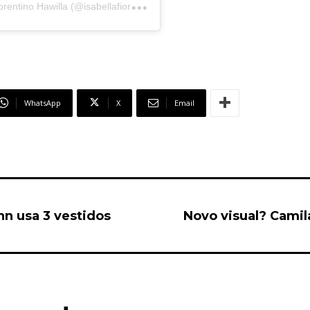
U
ma publicação compartilhada por Isabella Fiorentino Hawilla (@isabellafiorentino)
WhatsApp
X
Email
n usa 3 vestidos
Novo visual? Camil