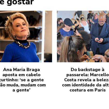
e gostar
Ana Maria Braga
Do backstage à
aposta em cabelo
passarela: Marcello
curtinho: ‘se a gente
Costa revela a belez
ão muda, mudam com
com identidade da alt
a gente’
costura em Paris