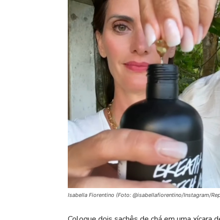
Isabella Fiorentino (Foto: @isabellafiorentino/Instagram/R
Coloque dois sachês de chá em uma xícara de