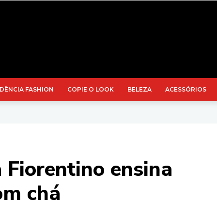
DÊNCIA FASHION
COPIE O LOOK
BELEZA
ACESSÓRIOS
a Fiorentino ensina
com chá