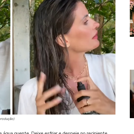
eprodução)
 água quente. Deixe esfriar e despeje no recipiente