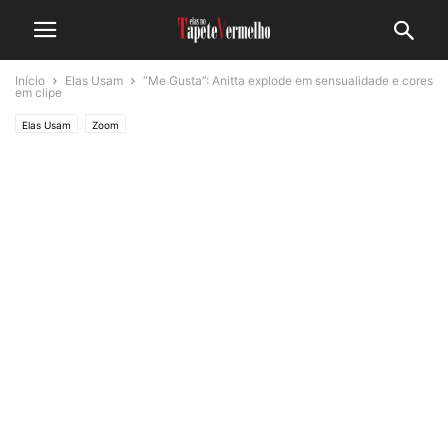
Início
Elas Usam
“Me Gusta”: Anitta explode em sensualidade e cores
em clipe
Elas Usam
Zoom