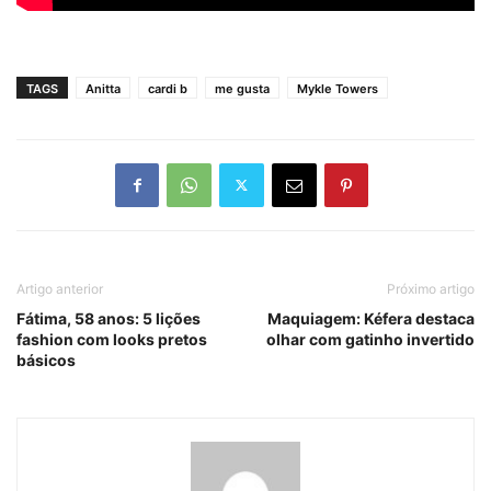
TAGS
Anitta
cardi b
me gusta
Mykle Towers
Artigo anterior
Próximo artigo
Fátima, 58 anos: 5 lições
Maquiagem: Kéfera destaca
fashion com looks pretos
olhar com gatinho invertido
básicos