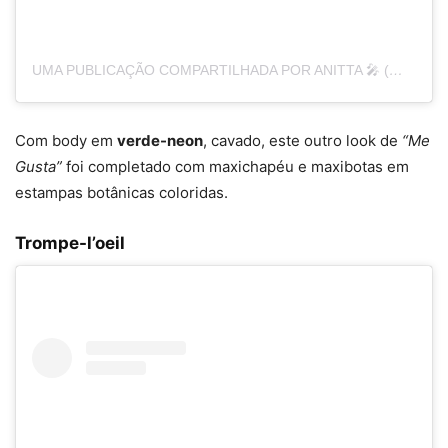
UMA PUBLICAÇÃO COMPARTILHADA POR ANITTA 🎤 (@ANITTA)
Com body em
verde-neon
, cavado, este outro look de
“Me
Gusta”
foi completado com maxichapéu e maxibotas em
estampas botânicas coloridas.
Trompe-l’oeil