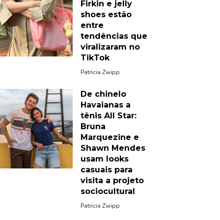
Firkin e jelly
shoes estão
entre
tendências que
viralizaram no
TikTok
Patricia Zwipp
De chinelo
Havaianas a
tênis All Star:
Bruna
Marquezine e
Shawn Mendes
usam looks
casuais para
visita a projeto
sociocultural
Patricia Zwipp