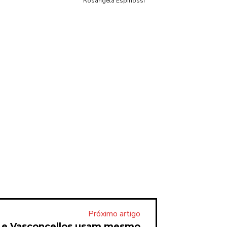
Rosângela Espinossi
Próximo artigo
a e Vasconcellos usam mesmo