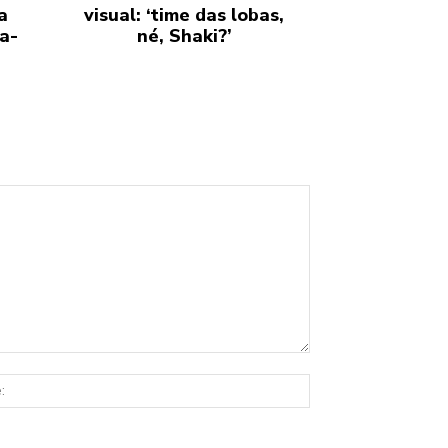
a
visual: ‘time das lobas,
a-
né, Shaki?’
Site: