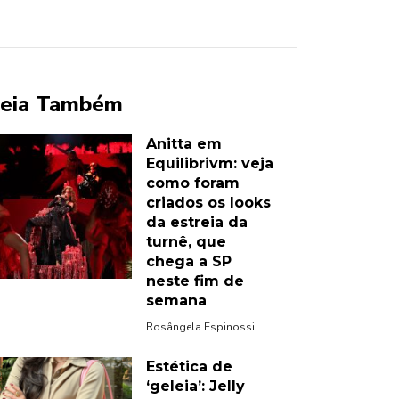
eia Também
Anitta em
Equilibrivm: veja
como foram
criados os looks
da estreia da
turnê, que
chega a SP
neste fim de
semana
Rosângela Espinossi
Estética de
‘geleia’: Jelly