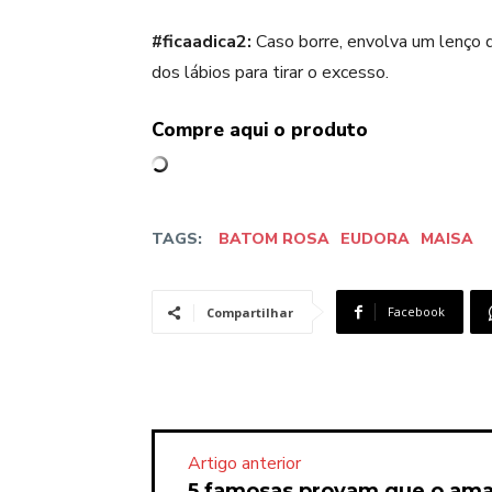
#ficaadica2:
Caso borre, envolva um lenço 
dos lábios para tirar o excesso.
Compre aqui o produto
TAGS:
BATOM ROSA
EUDORA
MAISA
Facebook
Compartilhar
Artigo anterior
5 famosas provam que o amar