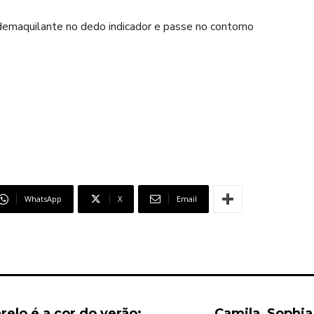
demaquilante no dedo indicador e passe no contorno
WhatsApp
X
Email
elo é a cor do verão:
Camila, Sophi