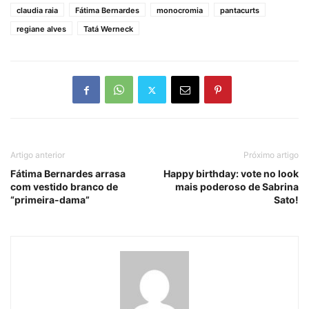
claudia raia
Fátima Bernardes
monocromia
pantacurts
regiane alves
Tatá Werneck
Artigo anterior
Próximo artigo
Fátima Bernardes arrasa
Happy birthday: vote no look
com vestido branco de
mais poderoso de Sabrina
“primeira-dama”
Sato!