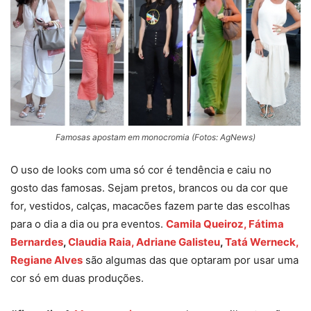
Famosas apostam em monocromia (Fotos: AgNews)
O uso de looks com uma só cor é tendência e caiu no
gosto das famosas. Sejam pretos, brancos ou da cor que
for, vestidos, calças, macacões fazem parte das escolhas
para o dia a dia ou pra eventos.
Camila Queiroz,
Fátima
Bernardes
,
Claudia Raia,
Adriane Galisteu
,
Tatá Werneck,
Regiane Alves
são algumas das que optaram por usar uma
cor só em duas produções.