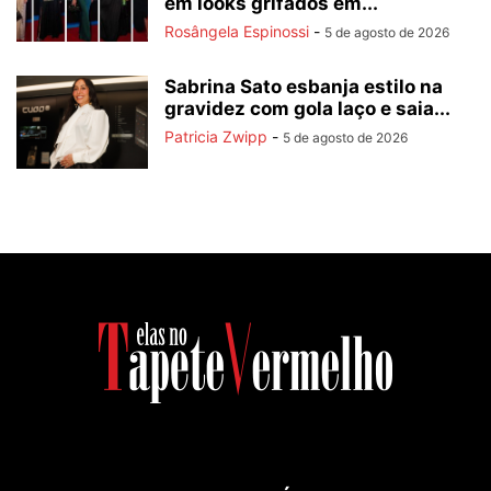
em looks grifados em...
Rosângela Espinossi
-
5 de agosto de 2026
Sabrina Sato esbanja estilo na
gravidez com gola laço e saia...
Patricia Zwipp
-
5 de agosto de 2026