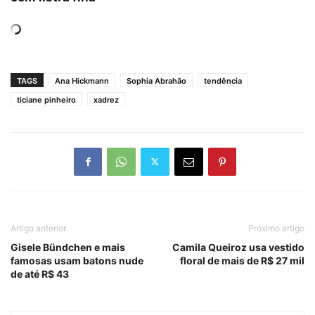
TAGS
Ana Hickmann
Sophia Abrahão
tendência
ticiane pinheiro
xadrez
Artigo anterior
Próximo artigo
Gisele Bündchen e mais
Camila Queiroz usa vestido
famosas usam batons nude
floral de mais de R$ 27 mil
de até R$ 43