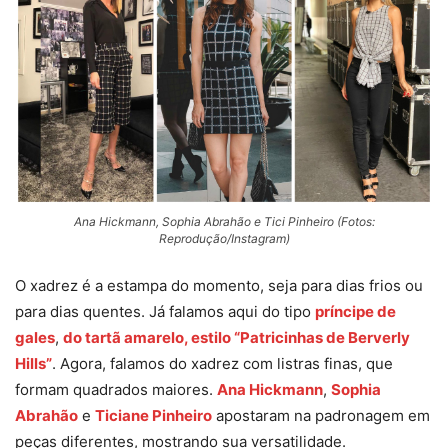
Ana Hickmann, Sophia Abrahão e Tici Pinheiro (Fotos:
Reprodução/Instagram)
O xadrez é a estampa do momento, seja para dias frios ou
para dias quentes. Já falamos aqui do tipo
príncipe de
gales
,
do tartã amarelo, estilo “Patricinhas de Berverly
Hills”
. Agora, falamos do xadrez com listras finas, que
formam quadrados maiores.
Ana Hickmann
,
Sophia
Abrahão
e
Ticiane Pinheiro
apostaram na padronagem em
peças diferentes, mostrando sua versatilidade.