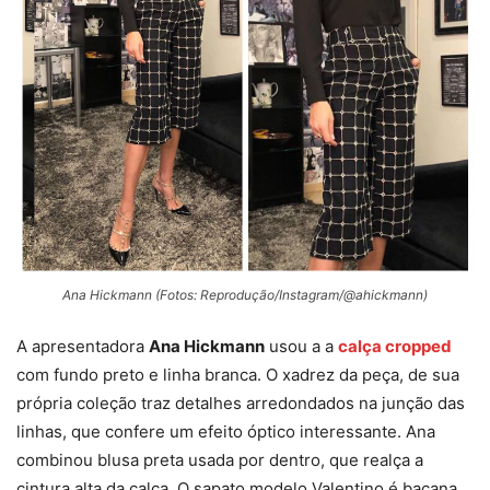
Ana Hickmann (Fotos: Reprodução/Instagram/@ahickmann)
A apresentadora
Ana Hickmann
usou a a
calça cropped
com fundo preto e linha branca. O xadrez da peça, de sua
própria coleção traz detalhes arredondados na junção das
linhas, que confere um efeito óptico interessante. Ana
combinou blusa preta usada por dentro, que realça a
cintura alta da calça. O sapato modelo Valentino é bacana