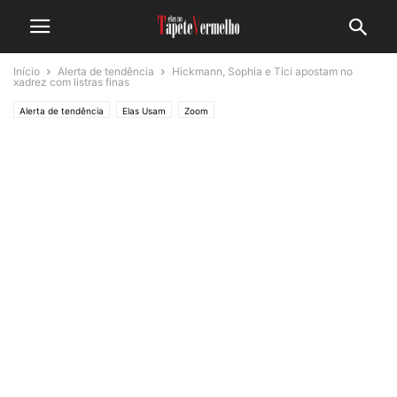
Início
Alerta de tendência
Hickmann, Sophia e Tici apostam no
xadrez com listras finas
Alerta de tendência
Elas Usam
Zoom