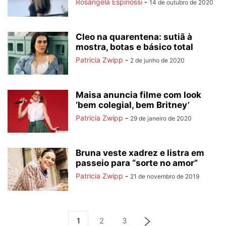
Rosângela Espinossi
-
14 de outubro de 2020
Cleo na quarentena: sutiã à
mostra, botas e básico total
Patricia Zwipp
-
2 de junho de 2020
Maisa anuncia filme com look
‘bem colegial, bem Britney’
Patricia Zwipp
-
29 de janeiro de 2020
Bruna veste xadrez e listra em
passeio para “sorte no amor”
Patricia Zwipp
-
21 de novembro de 2019
1
2
3