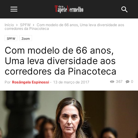
Início
SPFW
Com modelo de 66 anos, Uma leva diversidade aos
corredores da Pinacoteca
SPFW
Zoom
Com modelo de 66 anos,
Uma leva diversidade aos
corredores da Pinacoteca
367
0
Por
Rosângela Espinossi
-
13 de março de 2017