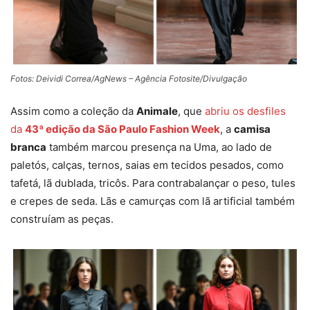
Fotos: Deividi Correa/AgNews – Agência Fotosite/Divulgação
Assim como a coleção da
Animale
, que
abriu os desfiles
da
43ª edição da São Paulo Fashion Week
, a
camisa
branca
também marcou presença na Uma, ao lado de
paletós, calças, ternos, saias em tecidos pesados, como
tafetá, lã dublada, tricôs. Para contrabalançar o peso, tules
e crepes de seda. Lãs e camurças com lã artificial também
construíam as peças.