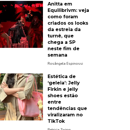
Anitta em
Equilibrivm: veja
como foram
criados os looks
da estreia da
turnê, que
chega a SP
neste fim de
semana
Rosângela Espinossi
Estética de
‘geleia’: Jelly
Firkin e jelly
shoes estão
entre
tendências que
viralizaram no
TikTok
Patricia Zwipp