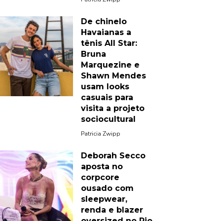
De chinelo
Havaianas a
tênis All Star:
Bruna
Marquezine e
Shawn Mendes
usam looks
casuais para
visita a projeto
sociocultural
Patricia Zwipp
Deborah Secco
aposta no
corpcore
ousado com
sleepwear,
renda e blazer
oversized no Rio